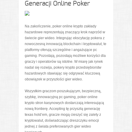
Generacji Online Poker
Na zakończenie, poker online krypto zakłady
hazardowe reprezentują znaczący krok naprzód w
świecie gier wideo. Integrując ekscytację pokera z
nowoczesną innowacją blockchain i kryptowalut, te
platformy oferują szczególne i angażujące pc
gaming. Pozostają, pozostają możliwe korzyści dla
graczy i operatorów są istotne. W miarę jak rynek
nadal się rozwija, pokery krypto przedsiębiorstw
hazardowych stawiając się odgrywać kluczową
obowiązek w przyszłości gier wideo.
Wszystkim graczom poszukującym, bezpieczną,
szybkę, innowacyjną pc gaming, poker online
krypto stron kasynowych dostarczają interesującą
nową frontierę. Accepting tę przyszłą generację
texas hold’em, gracze mogą cieszyć się zalety z
kryptowalut, doświadczając dreszczyku emocji
jednej z świata preferowanych gier wideo