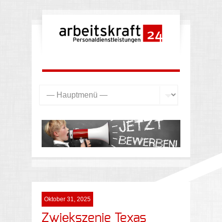
Oktober 31, 2025
Zwiększenie Texas