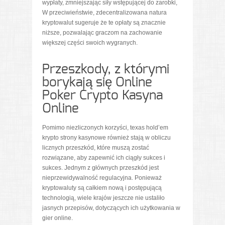
wypłaty, zmniejszając siły wstępującej do zarobki,
W przeciwieństwie, zdecentralizowana natura
kryptowalut sugeruje że te opłaty są znacznie
niższe, pozwalając graczom na zachowanie
większej części swoich wygranych.
Przeszkody, z którymi
borykają się Online
Poker Crypto Kasyna
Online
Pomimo niezliczonych korzyści, texas hold’em
krypto strony kasynowe również stają w obliczu
licznych przeszkód, które muszą zostać
rozwiązane, aby zapewnić ich ciągły sukces i
sukces. Jednym z głównych przeszkód jest
nieprzewidywalność regulacyjna. Ponieważ
kryptowaluty są całkiem nową i postępującą
technologią, wiele krajów jeszcze nie ustaliło
jasnych przepisów, dotyczących ich użytkowania w
gier online.