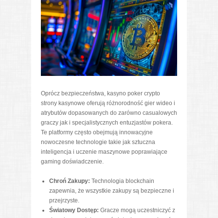
Oprócz bezpieczeństwa, kasyno poker crypto
strony kasynowe oferują różnorodność gier wideo i
atrybutów dopasowanych do zarówno casualowych
graczy jak i specjalistycznych entuzjastów pokera.
Te platformy często obejmują innowacyjne
nowoczesne technologie takie jak sztuczna
inteligencja i uczenie maszynowe poprawiające
gaming doświadczenie.
Chroń Zakupy:
Technologia blockchain
zapewnia, że wszystkie zakupy są bezpieczne i
przejrzyste.
Światowy Dostęp:
Gracze mogą uczestniczyć z